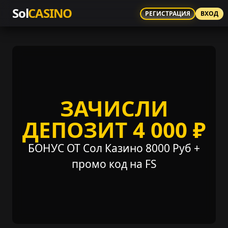
Sol
CASINO
РЕГИСТРАЦИЯ
ВХОД
ЗАЧИСЛИ
ДЕПОЗИТ 4 000 ₽
БОНУС ОТ Сол Казино 8000 Руб +
промо код на FS